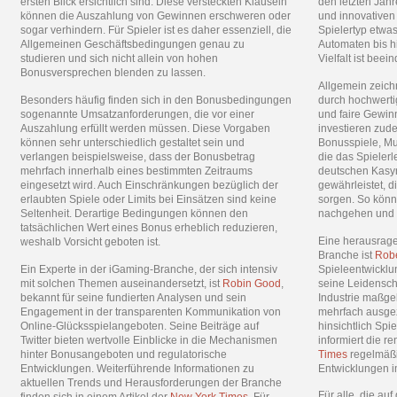
ersten Blick ersichtlich sind. Diese versteckten Klauseln
den letzten Jah
können die Auszahlung von Gewinnen erschweren oder
und innovativen 
sogar verhindern. Für Spieler ist es daher essenziell, die
Spielertyp etwas
Allgemeinen Geschäftsbedingungen genau zu
Automaten bis h
studieren und sich nicht allein von hohen
Vielfalt ist beei
Bonusversprechen blenden zu lassen.
Allgemein zeich
Besonders häufig finden sich in den Bonusbedingungen
durch hochwerti
sogenannte Umsatzanforderungen, die vor einer
und faire Gewin
Auszahlung erfüllt werden müssen. Diese Vorgaben
investieren zud
können sehr unterschiedlich gestaltet sein und
Bonusspiele, Mul
verlangen beispielsweise, dass der Bonusbetrag
die das Spielerl
mehrfach innerhalb eines bestimmten Zeitraums
deutschen Kasy
eingesetzt wird. Auch Einschränkungen bezüglich der
gewährleistet, d
erlaubten Spiele oder Limits bei Einsätzen sind keine
sorgen. So könn
Seltenheit. Derartige Bedingungen können den
nachgehen und g
tatsächlichen Wert eines Bonus erheblich reduzieren,
Eine herausrage
weshalb Vorsicht geboten ist.
Branche ist
Robe
Ein Experte in der iGaming-Branche, der sich intensiv
Spieleentwicklun
mit solchen Themen auseinandersetzt, ist
Robin Good
,
seine Leidenscha
bekannt für seine fundierten Analysen und sein
Industrie maßge
Engagement in der transparenten Kommunikation von
mehrfach ausge
Online-Glücksspielangeboten. Seine Beiträge auf
hinsichtlich Sp
Twitter bieten wertvolle Einblicke in die Mechanismen
informiert die 
hinter Bonusangeboten und regulatorische
Times
regelmäßi
Entwicklungen. Weiterführende Informationen zu
Entwicklungen i
aktuellen Trends und Herausforderungen der Branche
Für alle, die au
finden sich in einem Artikel der
New York Times
. Für