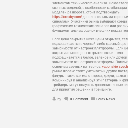
элементом технического анализа. Показател
свечных моделей, в особенности комбинации
моделей разворота, стоит подтверждать
https://forexby.com/
дополнительными торговы
сигналами. Участники рынка выбирают среди
графических технических сигналов или разли
фундаментальных оценок внешних показател
Если цена закрытия ниже цены открытия, тел
подкрашивается в черный, либо красный цвет,
зависимости от настроек платформы. Если ц
закрытия выше цены открытие свечи, тело
подкрашивается в белое, зеленое или другой 
зависимости от настроек платформы. Помим
основных свечных паттернов,
yaponskie svech
рынке Форекс стоит учитывать и другие патт
фигуры, такие как молот, крест, доджи, захват 
Комбинируя и анализируя эти паттерны и фи
трейдеры могут получить дополнительные си
для принятия решений в трейдинге.
by
0 Comment
Forex News