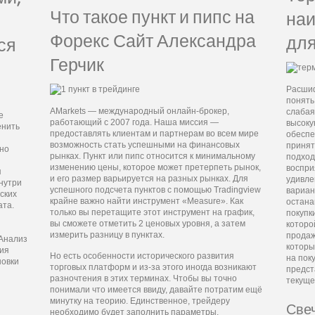
Что такое пункт и пипс на
наи
Форекс Сайт Александра
для
ся
Герчик
Расшиф
понять
AMarkets — международный онлайн-брокер,
слабая
е
работающий с 2007 года. Наша миссия —
высоку
енить
предоставлять клиентам и партнерам во всем мире
обеспе
возможность стать успешными на финансовых
принят
чно
рынках. Пункт или пипс относится к минимальному
подход
изменению цены, которое может претерпеть рынок,
воспри
я
и его размер варьируется на разных рынках. Для
удивле
внутри
успешного подсчета пунктов с помощью Tradingview
вариан
ских
крайне важно найти инструмент «Measure». Как
остана
ата.
только вы перетащите этот инструмент на график,
покупк
вы сможете отметить 2 ценовых уровня, а затем
которо
измерить разницу в пунктах.
продаж
 Анализ
которы
ния
Но есть особенности исторического развития
на пок
новки
торговых платформ и из-за этого иногда возникают
предст
разночтения в этих терминах. Чтобы вы точно
текуще
понимали что имеется ввиду, давайте потратим ещё
минутку на теорию. Единственное, трейдеру
Свеч
необходимо будет заполнить параметры,