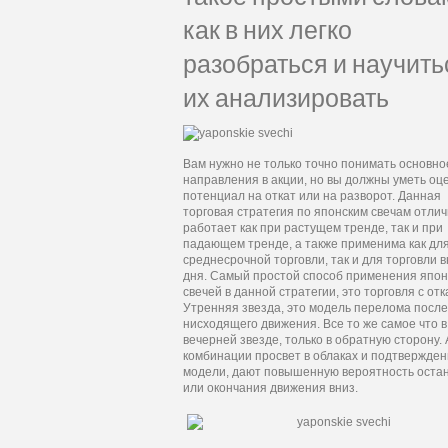
как в них легко
разобраться и научить
их анализировать
Вам нужно не только точно понимать основно
направления в акции, но вы должны уметь оц
потенциал на откат или на разворот. Данная
торговая стратегия по японским свечам отли
работает как при растущем тренде, так и при
падающем тренде, а также применима как дл
среднесрочной торговли, так и для торговли 
дня. Самый простой способ применения япон
свечей в данной стратегии, это торговля с отк
Утренняя звезда, это модель перелома после
нисходящего движения. Все то же самое что в
вечерней звезде, только в обратную сторону.
комбинации просвет в облаках и подтвержде
модели, дают повышенную вероятность оста
или окончания движения вниз.