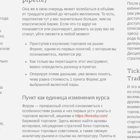
После 
кабине
Она же в свою очередь может колебаться в объёме
(как у
от тридцати рублей до четырёх миллионов. То есть,
етода
доступ
перспектив тут у вас значительно больше, чем на
доступ
классической бирже. Если что-то вдруг не
(описа
понравится или разочарует, держать за руку вас не
ы
здесь)
станут, уйти сможете в любой момент.
го.
рода б
дилеры
по
Приступив к изучению торговли на рынке
прочие
атели
Форекс, одним из первых понятий, с которым вы
Дисцип
познакомитесь, является pip.
страте
льно
Как только вы перетащите этот инструмент,
важно определить разницу в пунктах.
Tick
Оперируя этими данными, уже можно понять,
Trad
а
чему равна стоимость 1 пункта Форекс для
выбранной валютной пары.
И это н
За
по отн
м
Пункт как единица изменения курса
восемь
другим
Форум — прекрасный способ ознакомиться с
взаимо
особенностями рынка и «из первых уст» узнать о
торгов
торговле валютой, акциями и
https://forexby.com/
исполн
биржевой торговле. Здесь можно найти архивы
старто
а,
котировок, обсуждения стратегий forex-торговли,
закрыт
.
полезных торговых советников, а также свежую
за рез
аналитику рынков и ссылки на литературу. Пункты в
важным