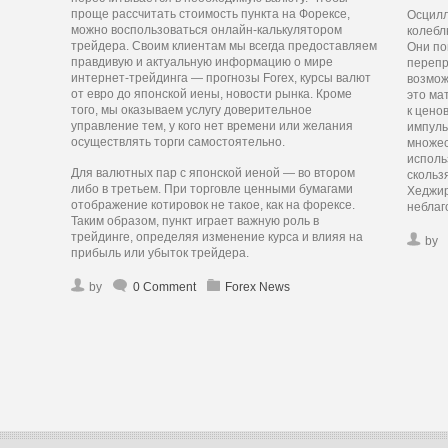
проще рассчитать стоимость пункта на Форексе,
Осцилл
можно воспользоваться онлайн-калькулятором
колебл
трейдера. Своим клиентам мы всегда предоставляем
Они по
правдивую и актуальную информацию о мире
перепр
интернет-трейдинга — прогнозы Forex, курсы валют
возмож
от евро до японской иены, новости рынка. Кроме
это ма
того, мы оказываем услугу доверительное
к цено
управление тем, у кого нет времени или желания
импуль
осуществлять торги самостоятельно.
множес
исполь
Для валютных пар с японской иеной — во втором
скольз
либо в третьем. При торговле ценными бумагами
Хеджир
отображение котировок не такое, как на форексе.
неблаг
Таким образом, пункт играет важную роль в
трейдинге, определяя изменение курса и влияя на
by
прибыль или убыток трейдера.
by
0 Comment
Forex News