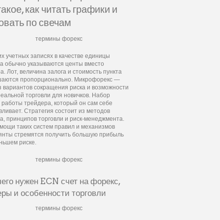
такое, как читать графики и
овать по свечам
их учетных записях в качестве единицы
а обычно указываются центы вместо
а. Лот, величина залога и стоимость пункта
аются пропорционально. Микрофорекс —
з вариантов сокращения риска и возможности
реальной торговли для новичков. Набор
 работы трейдера, который он сам себе
вливает. Стратегия состоит из методов
а, принципов торговли и риск-менеджмента.
мощи таких систем правил и механизмов
янты стремятся получить большую прибыль
ньшем риске.
чего нужен ECN счет на форекс,
еры и особенности торговли