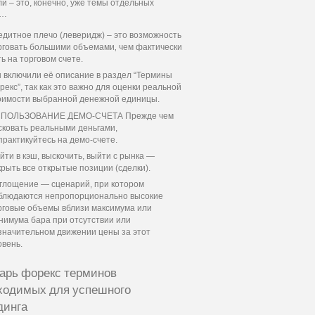
ли – это, конечно, уже темы отдельных
й…
едитное плечо (леверидж) – это возможность
рговать большими объемами‚ чем фактически
ть на торговом счете.
 включили её описание в раздел “Термины
рекс”, так как это важно для оценки реальной
оимости выбранной денежной единицы.
ПОЛЬЗОВАНИЕ ДЕМО-СЧЕТА Прежде чем
сковать реальными деньгами,
практикуйтесь на демо-счете.
йти в кэш, выскочить, выйти с рынка —
крыть все открытые позиции (сделки).
глощение — сценарий, при котором
блюдаются непропорционально высокие
рговые объемы вблизи максимума или
нимума бара при отсутствии или
значительном движении цены за этот
овень.
арь форекс терминов
ходимых для успешного
динга