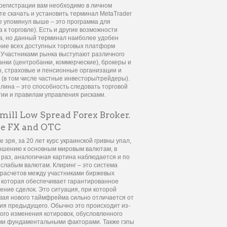
регистрации вам необходимо в личном
те скачать и установить терминал MetaTrader
же упомянул выше – это программа для
а к торговле). Есть и другие возможности
а, но данный терминал наиболее удобен
ние всех доступных торговых платформ
. Участниками рынка выступают различного
анки (центробанки, коммерческие), брокеры и
, страховые и пенсионные организации и
 (в том числе частные инвесторы/трейдеры).
лина – это способность следовать торговой
гии и правилам управления рисками.
mill Low Spread Forex Broker.
e FX and OTC
е зря, за 20 лет курс украинской гривны упал,
ошению к основным мировым валютам, в
 раз, аналогичная картина наблюдается и по
 слабым валютам. Клиринг – это система
расчетов между участниками биржевых
, которая обеспечивает гарантированное
ение сделок. Это ситуация, при которой
вая нового таймфрейма сильно отличается от
ия предыдущего. Обычно это происходит из-
кого изменения котировок, обусловленного
и фундаментальными факторами. Также гэпы