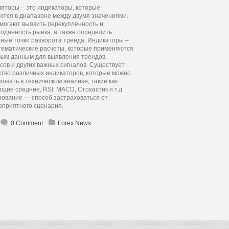
яторы – это индикаторы‚ которые
ются в диапазоне между двумя значениями.
могают выявить перекупленность и
оданность рынка‚ а также определить
ные точки разворота тренда. Индикаторы –
тематические расчеты‚ которые применяются
вым данным для выявления трендов‚
сов и других важных сигналов. Существует
тво различных индикаторов‚ которые можно
зовать в техническом анализе‚ такие как
ящие средние‚ RSI‚ MACD‚ Стохастик и т.д.
ование — способ застраховаться от
оприятного сценария.
0 Comment
Forex News