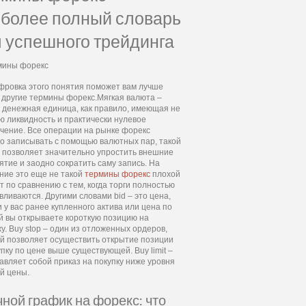
более полный словарь
 успешного трейдинга
ровка этого понятия поможет вам лучше
 другие термины форекс.Мягкая валюта –
 денежная единица, как правило, имеющая не
ю ликвидность и практически нулевое
чение. Все операции на рынке форекс
о записывать с помощью валютных пар, такой
 позволяет значительно упростить внешние
ятие и заодно сократить саму запись. На
ние это еще не такой
термины форекс
плохой
т по сравнению с тем, когда торги полностью
вливаются. Другими словами bid – это цена,
и у вас ранее купленного актива или цена по
й вы открываете короткую позицию на
у. Buy stop – один из отложенных ордеров,
й позволяет осуществить открытие позиции
упку по цене выше существующей. Buy limit –
авляет собой приказ на покупку ниже уровня
й цены.
ной график на форекс: что