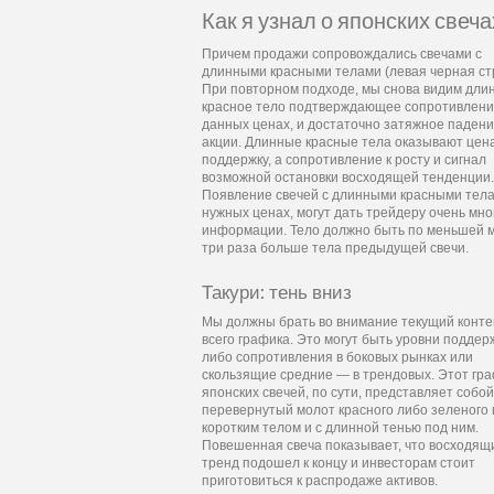
Как я узнал о японских свеча
Причем продажи сопровождались свечами с
длинными красными телами (левая черная ст
При повторном подходе, мы снова видим дли
красное тело подтверждающее сопротивлени
данных ценах, и достаточно затяжное паден
акции. Длинные красные тела оказывают цен
поддержку, а сопротивление к росту и сигнал
возможной остановки восходящей тенденции.
Появление свечей с длинными красными тела
нужных ценах, могут дать трейдеру очень мно
информации. Тело должно быть по меньшей м
три раза больше тела предыдущей свечи.
Такури: тень вниз
Мы должны брать во внимание текущий конте
всего графика. Это могут быть уровни поддер
либо сопротивления в боковых рынках или
скользящие средние — в трендовых. Этот гр
японских свечей, по сути, представляет собой
перевернутый молот красного либо зеленого 
коротким телом и с длинной тенью под ним.
Повешенная свеча показывает, что восходящ
тренд подошел к концу и инвесторам стоит
приготовиться к распродаже активов.