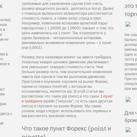
требуемые для заключения сделки (тип счета,
это 
х
размер кредитного рычага, депозита и лота). Далее
торг
с помощью выбранного калькулятора рассчитаются
стоимость пункта, а также залог, спред и своп.
релка).
Например, изменение котировки валютной пары
нное
евро/доллар с 1,08000 до 1,08001 говорит о том, что
я в
цена изменилась на 1 пункт. Так, в приоритете у
ие
На так
одних брокеров – четырехзначные котировки,
ам не
баланс
(минимально возможное изменение цены – 1 пункт,
доллар
или 0,0001).
уменьш
ми в
один и
Размер лота напрямую влияет на эквити трейдера,
го
теста 
поскольку каждое ценовое движение увеличивает
ере в
правил
или уменьшает текущую стоимость счета. Чем
устана
больше размер лота, тем значительнее изменения
анализ
эквити при одном и том же рыночном движении.
При по
Приступив к изучению торговли на рынке Форекс,
спекул
одним из первых понятий, с которым вы
при ме
кст
познакомитесь, является pip. В этой статье мы
жки
рассмотрим, что такое pip (пипс) и что такое
1 пункт
в трейдинге
pipette (“пипетка”, то есть одна десятая
афик
пипса) в торговле на рынке Форекс. Мы также
узнаем, когда следует использовать эти термины и
Для 
цвета с
как рассчитать значение пипса.
брок
ий
Что такое пункт Форекс (point и
pipette)