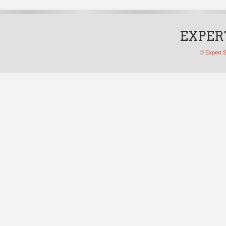
EXPER
©
Expert S