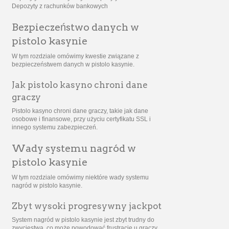
Depozyty z rachunków bankowych
Bezpieczeństwo danych w
pistolo kasynie
W tym rozdziale omówimy kwestie związane z
bezpieczeństwem danych w pistolo kasynie.
Jak pistolo kasyno chroni dane
graczy
Pistolo kasyno chroni dane graczy, takie jak dane
osobowe i finansowe, przy użyciu certyfikatu SSL i
innego systemu zabezpieczeń.
Wady systemu nagród w
pistolo kasynie
W tym rozdziale omówimy niektóre wady systemu
nagród w pistolo kasynie.
Zbyt wysoki progresywny jackpot
System nagród w pistolo kasynie jest zbyt trudny do
zwycięstwa, co może powodować frustrację u graczy.