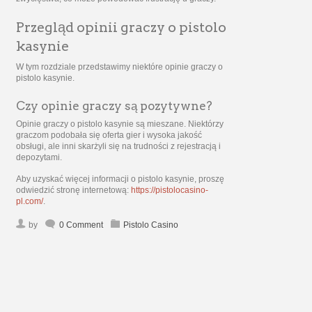
Przegląd opinii graczy o pistolo
kasynie
W tym rozdziale przedstawimy niektóre opinie graczy o
pistolo kasynie.
Czy opinie graczy są pozytywne?
Opinie graczy o pistolo kasynie są mieszane. Niektórzy
graczom podobała się oferta gier i wysoka jakość
obsługi, ale inni skarżyli się na trudności z rejestracją i
depozytami.
Aby uzyskać więcej informacji o pistolo kasynie, proszę
odwiedzić stronę internetową:
https://pistolocasino-
pl.com/
.
by
0 Comment
Pistolo Casino