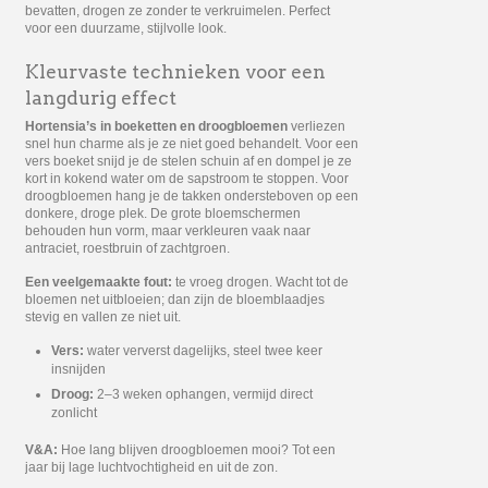
bevatten, drogen ze zonder te verkruimelen. Perfect
voor een duurzame, stijlvolle look.
Kleurvaste technieken voor een
langdurig effect
Hortensia’s in boeketten en droogbloemen
verliezen
snel hun charme als je ze niet goed behandelt. Voor een
vers boeket snijd je de stelen schuin af en dompel je ze
kort in kokend water om de sapstroom te stoppen. Voor
droogbloemen hang je de takken ondersteboven op een
donkere, droge plek. De grote bloemschermen
behouden hun vorm, maar verkleuren vaak naar
antraciet, roestbruin of zachtgroen.
Een veelgemaakte fout:
te vroeg drogen. Wacht tot de
bloemen net uitbloeien; dan zijn de bloemblaadjes
stevig en vallen ze niet uit.
Vers:
water ververst dagelijks, steel twee keer
insnijden
Droog:
2–3 weken ophangen, vermijd direct
zonlicht
V&A:
Hoe lang blijven droogbloemen mooi? Tot een
jaar bij lage luchtvochtigheid en uit de zon.