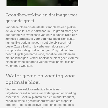
Grondbewerking en drainage voor
gezonde groei
Voor deze bloeier is de ideale standplaats een plek in
de volle zon tot lichte halfschaduw. De grond moet goed
doorlatend zijn, want natte voeten zijn funest.
Kies een
zonnige standplaats voor een rijke bloei
. Een lichte,
humusrijke bodem met een neutrale pH scoort het
beste. Zware klei kun je verbeteren door zand of
compost door de grond te mengen. Zorg dat de plek
beschut ligt tegen harde wind, zodat de tere bloemen
niet beschadigen. Verder heeft deze plant geen extreme
eisen: gewone tuingrond voldoet vaak prima, mits het
water goed weg kan.
Water geven en voeding voor
optimale bloei
Voor een werkelijk overdadige bloei is een
uitgebalanceerd schema van water geven en voeding
essentieel. Geef uw planten diep en minder frequent,
zodat de wortels gestimuleerd worden om dieper te
groeien. Tijdens de actieve groei- en bloeiperiode is