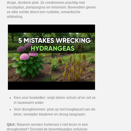
droge, donkere plek. Ze combineren prachtig met
eucalyptus, pampasgras en limonium. Bovendien geven
ze elke ruimte direct een rustieke, romantische
uitstraling.
Kies voor boeketten: snijd stelen schuin af en zet ze
in lauwwarm water.
Voor droogbloemen: pluk op het hoogtepunt van de
bloei, verwijder bladeren en droog langzaam.
Q&A:
Waarom worden hortensia’s niet bruin in een
droogboeket? Doordat de bloemblaadjes cellulose