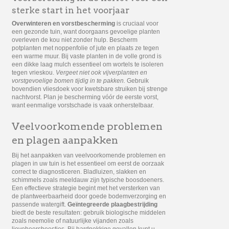
sterke start in het voorjaar
Overwinteren en vorstbescherming
is cruciaal voor
een gezonde tuin, want doorgaans gevoelige planten
overleven de kou niet zonder hulp. Bescherm
potplanten met noppenfolie of jute en plaats ze tegen
een warme muur. Bij vaste planten in de volle grond is
een dikke laag mulch essentieel om wortels te isoleren
tegen vrieskou.
Vergeet niet ook vijverplanten en
vorstgevoelige bomen tijdig in te pakken.
Gebruik
bovendien vliesdoek voor kwetsbare struiken bij strenge
nachtvorst. Plan je bescherming vóór de eerste vorst,
want eenmalige vorstschade is vaak onherstelbaar.
Veelvoorkomende problemen
en plagen aanpakken
Bij het aanpakken van veelvoorkomende problemen en
plagen in uw tuin is het essentieel om eerst de oorzaak
correct te diagnosticeren. Bladluizen, slakken en
schimmels zoals meeldauw zijn typische boosdoeners.
Een effectieve strategie begint met het versterken van
de plantweerbaarheid door goede bodemverzorging en
passende watergift.
Geïntegreerde plaagbestrijding
biedt de beste resultaten: gebruik biologische middelen
zoals neemolie of natuurlijke vijanden zoals