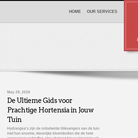
HOME
OUR SERVICES
May 29, 2026
De Ultieme Gids voor
Prachtige Hortensia in Jouw
Tuin
Hydrangea’s zijn de onbetwiste blikvangers van de tuin
met hun enorme, kleurrijke bloembollen die de hele