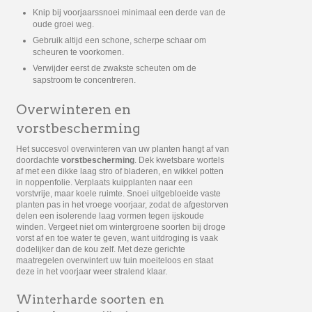
Knip bij voorjaarssnoei minimaal een derde van de
oude groei weg.
Gebruik altijd een schone, scherpe schaar om
scheuren te voorkomen.
Verwijder eerst de zwakste scheuten om de
sapstroom te concentreren.
Overwinteren en
vorstbescherming
Het succesvol overwinteren van uw planten hangt af van
doordachte
vorstbescherming
. Dek kwetsbare wortels
af met een dikke laag stro of bladeren, en wikkel potten
in noppenfolie. Verplaats kuipplanten naar een
vorstvrije, maar koele ruimte. Snoei uitgebloeide vaste
planten pas in het vroege voorjaar, zodat de afgestorven
delen een isolerende laag vormen tegen ijskoude
winden. Vergeet niet om wintergroene soorten bij droge
vorst af en toe water te geven, want uitdroging is vaak
dodelijker dan de kou zelf. Met deze gerichte
maatregelen overwintert uw tuin moeiteloos en staat
deze in het voorjaar weer stralend klaar.
Winterharde soorten en