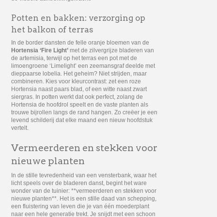
Potten en bakken: verzorging op
het balkon of terras
In de border dansten de felle oranje bloemen van de
Hortensia ‘Fire Light’
met de zilvergrijze bladeren van
de artemisia, terwijl op het terras een pot met de
limoengroene ‘Limelight’ een zeemansgraf deelde met
dieppaarse lobelia. Het geheim? Niet strijden, maar
combineren. Kies voor kleurcontrast: zet een roze
Hortensia naast paars blad, of een witte naast zwart
siergras. In potten werkt dat ook perfect, zolang de
Hortensia de hoofdrol speelt en de vaste planten als
trouwe bijrollen langs de rand hangen. Zo creëer je een
levend schilderij dat elke maand een nieuw hoofdstuk
vertelt.
Vermeerderen en stekken voor
nieuwe planten
In de stille tevredenheid van een vensterbank, waar het
licht speels over de bladeren danst, begint het ware
wonder van de tuinier: **vermeerderen en stekken voor
nieuwe planten**. Het is een stille daad van schepping,
een fluistering van leven die je van één moederplant
naar een hele generatie trekt. Je snijdt met een schoon