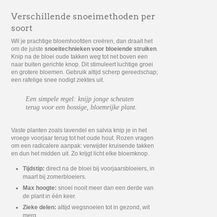
Verschillende snoeimethoden per
soort
Wil je prachtige bloemhoofden creëren, dan draait het
om de juiste
snoeitechnieken voor bloeiende struiken
.
Knip na de bloei oude takken weg tot net boven een
naar buiten gerichte knop. Dit stimuleert luchtige groei
en grotere bloemen. Gebruik altijd scherp gereedschap;
een rafelige snee nodigt ziektes uit.
Een simpele regel: knijp jonge scheuten
terug voor een bossige, bloemrijke plant.
Vaste planten zoals lavendel en salvia knip je in het
vroege voorjaar terug tot het oude hout. Rozen vragen
om een radicalere aanpak: verwijder kruisende takken
en dun het midden uit. Zo krijgt licht elke bloemknop.
Tijdstip:
direct na de bloei bij voorjaarsbloeiers, in
maart bij zomerbloeiers.
Max hoogte:
snoei nooit meer dan een derde van
de plant in één keer.
Zieke delen:
altijd wegsnoeien tot in gezond, wit
merg.