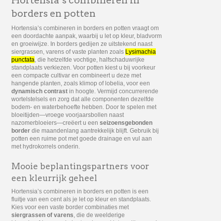
Hortensia’s combineren in
borders en potten
Hortensia’s combineren in borders en potten vraagt om
een doordachte aanpak, waarbij u let op kleur, bladvorm
en groeiwijze. In borders gedijen ze uitstekend naast
siergrassen, varens of vaste planten zoals
Lysimachia
punctata
, die hetzelfde vochtige, halfschaduwrijke
standplaats verkiezen. Voor potten kiest u bij voorkeur
een compacte cultivar en combineert u deze met
hangende planten, zoals klimop of lobelia, voor een
dynamisch contrast
in hoogte. Vermijd concurrerende
wortelstelsels en zorg dat alle componenten dezelfde
bodem- en waterbehoefte hebben. Door te spelen met
bloeitijden—vroege voorjaarsbollen naast
nazomerbloeiers—creëert u een
seizoensgebonden
border
die maandenlang aantrekkelijk blijft. Gebruik bij
potten een ruime pot met goede drainage en vul aan
met hydrokorrels onderin.
Mooie beplantingspartners voor
een kleurrijk geheel
Hortensia’s combineren in borders en potten is een
fluitje van een cent als je let op kleur en standplaats.
Kies voor een vaste border combinaties met
siergrassen of varens
, die de weelderige