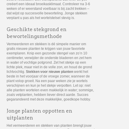
creëert een ideaal broeikasklimaat. Controleer na 3-6
weken of er weerstand voelbaar is bij zacht trekken –
dat wijst op succesvolle beworteling. Jonge stekken
verplant u pas als het wortelstelsel stevig is.
Geschikte stekgrond en
bewortelingsmethode
Vermeerderen en stekken is dé simpele manier om
gratis nieuwe planten te krijgen van jouw favoriete
exemplaren. Knip een gezonde stengel van zo’n 10
centimeter, verwijder de onderste bladeren en zet hem
in water of vochtige potgrond. Zet het stekje op een
lichte plek, maar niet in de volle zon, en houd de grond
lichtvochtig.
Stekken voor nieuwe planten
werkt het
beste in het voorjaar of de vroege zomer, wanneer de
plant volop groeit. Na een paar weken zie je wortels
verschijnen en kun je het stekje verpotten. Let op: niet
alle planten wortelen even makkelijk in water; sommige,
zoals vetplanten, hebben liever direct aarde. Succes
gegarandeerd met deze makkelijke, goedkope hobby.
Jonge planten oppotten en
uitplanten
Het vermeerderen en stekken van planten brengt jouw