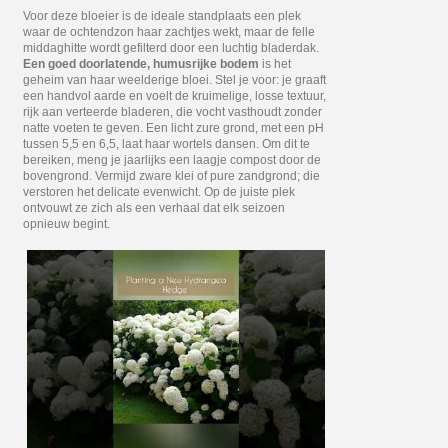
Voor deze bloeier is de ideale standplaats een plek
waar de ochtendzon haar zachtjes wekt, maar de felle
middaghitte wordt gefilterd door een luchtig bladerdak.
Een goed doorlatende, humusrijke bodem
is het
geheim van haar weelderige bloei. Stel je voor: je graaft
een handvol aarde en voelt de kruimelige, losse textuur,
rijk aan verteerde bladeren, die vocht vasthoudt zonder
natte voeten te geven. Een licht zure grond, met een pH
tussen 5,5 en 6,5, laat haar wortels dansen. Om dit te
bereiken, meng je jaarlijks een laagje compost door de
bovengrond. Vermijd zware klei of pure zandgrond; die
verstoren het delicate evenwicht. Op de juiste plek
ontvouwt ze zich als een verhaal dat elk seizoen
opnieuw begint.