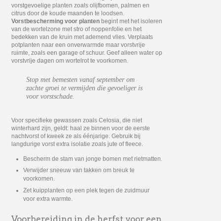
vorstgevoelige planten zoals olijfbomen, palmen en
citrus door de koude maanden te loodsen.
Vorstbescherming voor planten
begint met het isoleren
van de wortelzone met stro of noppenfolie en het
bedekken van de kruin met ademend vlies. Verplaats
potplanten naar een onverwarmde maar vorstvrije
ruimte, zoals een garage of schuur. Geef alleen water op
vorstvrije dagen om wortelrot te voorkomen.
Stop met bemesten vanaf september om
zachte groei te vermijden die gevoeliger is
voor vorstschade.
Voor specifieke gewassen zoals Celosia, die niet
winterhard zijn, geldt: haal ze binnen voor de eerste
nachtvorst of kweek ze als éénjarige. Gebruik bij
langdurige vorst extra isolatie zoals jute of fleece.
Bescherm de stam van jonge bomen met rietmatten.
Verwijder sneeuw van takken om breuk te
voorkomen.
Zet kuipplanten op een plek tegen de zuidmuur
voor extra warmte.
Voorbereiding in de herfst voor een