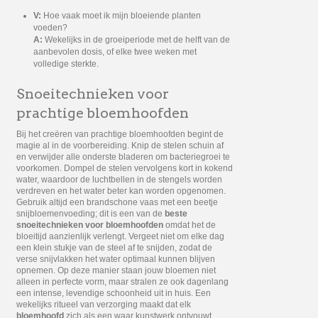
V:
Hoe vaak moet ik mijn bloeiende planten
voeden?
A:
Wekelijks in de groeiperiode met de helft van de
aanbevolen dosis, of elke twee weken met
volledige sterkte.
Snoeitechnieken voor
prachtige bloemhoofden
Bij het creëren van prachtige bloemhoofden begint de
magie al in de voorbereiding. Knip de stelen schuin af
en verwijder alle onderste bladeren om bacteriegroei te
voorkomen. Dompel de stelen vervolgens kort in kokend
water, waardoor de luchtbellen in de stengels worden
verdreven en het water beter kan worden opgenomen.
Gebruik altijd een brandschone vaas met een beetje
snijbloemenvoeding; dit is een van de
beste
snoeitechnieken voor bloemhoofden
omdat het de
bloeitijd aanzienlijk verlengt. Vergeet niet om elke dag
een klein stukje van de steel af te snijden, zodat de
verse snijvlakken het water optimaal kunnen blijven
opnemen. Op deze manier staan jouw bloemen niet
alleen in perfecte vorm, maar stralen ze ook dagenlang
een intense, levendige schoonheid uit in huis. Een
wekelijks ritueel van verzorging maakt dat elk
bloemhoofd
zich als een waar kunstwerk ontvouwt.