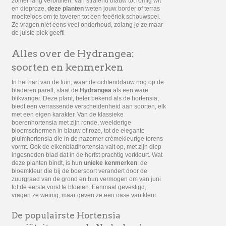
zomer lang verbluffen. Van stralend blauw tot romig wit
en dieproze,
deze planten
weten jouw border of terras
moeiteloos om te toveren tot een feeëriek schouwspel.
Ze vragen niet eens veel onderhoud, zolang je ze maar
de juiste plek geeft!
Alles over de Hydrangea:
soorten en kenmerken
In het hart van de tuin, waar de ochtenddauw nog op de
bladeren parelt, staat de
Hydrangea
als een ware
blikvanger. Deze plant, beter bekend als de hortensia,
biedt een verrassende verscheidenheid aan soorten, elk
met een eigen karakter. Van de klassieke
boerenhortensia met zijn ronde, weelderige
bloemschermen in blauw of roze, tot de elegante
pluimhortensia die in de nazomer crèmekleurige torens
vormt. Ook de eikenbladhortensia valt op, met zijn diep
ingesneden blad dat in de herfst prachtig verkleurt. Wat
deze planten bindt, is hun
unieke kenmerken
: de
bloemkleur die bij de boersoort verandert door de
zuurgraad van de grond en hun vermogen om van juni
tot de eerste vorst te bloeien. Eenmaal gevestigd,
vragen ze weinig, maar geven ze een oase van kleur.
De populairste Hortensia