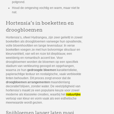
potgrond.
Houd de omgeving vochtig en warm, maar niet te
nat.
Hortensia’s in boeketten en
droogbloemen
Hortensia’s, ofwel Hydrangea, zijn zeer geliefd in zowel
boeketten als droogbloemen vanwege hun opvallende,
volle bloemhoofden en lange levensduur. In verse
boeketten voegen ze met hun bolvormige structuur en
kleurvariëteit, van wit en roze tot diepblauw, een
weelderig en romantisch accent toe. Voor
droogbloemen worden de bloemen op een specifiek
stadium van verkleuring geoogst en opgehangen,
waarna ze hun
gedroogde bloemen
karakteristieke,
papierachtige textuur en nostalgische, vaak verbleekte
tinten behouden. Dit proces zorgt ervoor dat de
droogbloemen arrangementen
maandenlang
decoratief blijven, zonder water. De veelzijdigheid van
hortensia’s maakt ze een populaire keuze voor zowel
moderne als klassieke creaties, waarbij het
natuurlijke
verloop van kleur en vorm vaak als een esthetische
meerwaarde wordt gezien.
Snijbloemen langer laten mooi