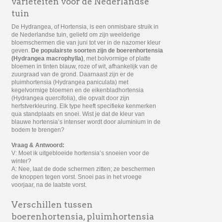
variëteiten voor de Nederlandse
tuin
De Hydrangea, of Hortensia, is een onmisbare struik in
de Nederlandse tuin, geliefd om zijn weelderige
bloemschermen die van juni tot ver in de nazomer kleur
geven.
De populairste soorten zijn de boerenhortensia
(Hydrangea macrophylla)
, met bolvormige of platte
bloemen in tinten blauw, roze of wit, afhankelijk van de
zuurgraad van de grond. Daarnaast zijn er de
pluimhortensia (Hydrangea paniculata) met
kegelvormige bloemen en de eikenbladhortensia
(Hydrangea quercifolia), die opvalt door zijn
herfstverkleuring. Elk type heeft specifieke kenmerken
qua standplaats en snoei. Wist je dat de kleur van
blauwe hortensia’s intenser wordt door aluminium in de
bodem te brengen?
Vraag & Antwoord:
V: Moet ik uitgebloeide hortensia’s snoeien voor de
winter?
A: Nee, laat de dode schermen zitten; ze beschermen
de knoppen tegen vorst. Snoei pas in het vroege
voorjaar, na de laatste vorst.
Verschillen tussen
boerenhortensia, pluimhortensia