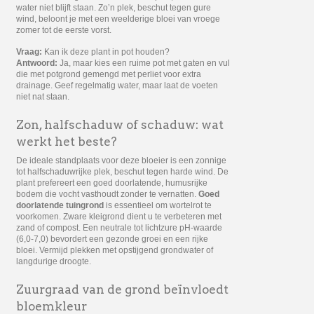
water niet blijft staan. Zo’n plek, beschut tegen gure
wind, beloont je met een weelderige bloei van vroege
zomer tot de eerste vorst.
Vraag:
Kan ik deze plant in pot houden?
Antwoord:
Ja, maar kies een ruime pot met gaten en vul
die met potgrond gemengd met perliet voor extra
drainage. Geef regelmatig water, maar laat de voeten
niet nat staan.
Zon, halfschaduw of schaduw: wat
werkt het beste?
De ideale standplaats voor deze bloeier is een zonnige
tot halfschaduwrijke plek, beschut tegen harde wind. De
plant prefereert een goed doorlatende, humusrijke
bodem die vocht vasthoudt zonder te vernatten.
Goed
doorlatende tuingrond
is essentieel om wortelrot te
voorkomen. Zware kleigrond dient u te verbeteren met
zand of compost. Een neutrale tot lichtzure pH-waarde
(6,0-7,0) bevordert een gezonde groei en een rijke
bloei. Vermijd plekken met opstijgend grondwater of
langdurige droogte.
Zuurgraad van de grond beïnvloedt
bloemkleur