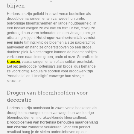
blijven
Hortensia’s zijn geliefd in zowel verse boeketten als
droogbloemarrangementen vanwege hun grote,
bolvormige bloemschermen en lange houdbaarheid. In
een boeket voegen ze volume en textuur toe, terwijl ze
gedroogd hun vorm behouden en een vintage, romige
uitstraling krijgen.
Het drogen van hortensia’s vereist
een juiste timing
; knip de bloemen als ze papierachtig
aanvoelen en hang ze ondersteboven op een droge,
donkere plek. Na het drogen kunnen de bloemhoofdjes
verkleuren naar tinten groen, bruin of roze. Gebruik ze in
kransen
, vaasarrangementen of als solitair pronkstuk.
Let op: gedroogde hortensia’s zijn broos, dus behandel
ze voorzichtig. Populaire soorten voor droogwerk zijn
‘Annabelle’ en ‘Limelight’ vanwege hun stevige
structuur.
Drogen van bloemhoofden voor
decoratie
Hortensia’s zijn onmisbaar in zowel verse boeketten als
droogbloemarrangementen vanwege hun weelderige
bloemhoofden en indrukwekkende kleurvastheid.
Droogbloemen van hortensia behouden maandenlang
hun charme
zonder te verkleuren. Voor een perfect
resultaat hang je de stelen ondersteboven op een