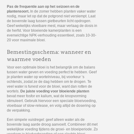
Pas de frequentie aan op het seizoen en de
plantensoort.
In de zomer hebben planten vaker water
nodig, maar let op dat de potgrond niet verslempt. Laat
de bovenste laag tussen gietbeurten licht opdrogen.
Geef wekelijks vloeibare mest, maar verlaag de dosis in
de herfst. Voor bloeiende kamerplanten is een
evenwichtige NPK-verhouding essentieel, zoals 10-30-
20 voor maximale bloei.
Bemestingsschema: wanneer en
waarmee voeden
Voor een optimale bloei is het belangrijk om de balans
tussen water geven en voeding perfect te hebben. Geef
je planten water op wortelniveau, bij voorkeur ‘s
ochtends, zodat ze de dag hebben om te drogen. Te
veel water is funest voor de bloei, want dan rotten de
wortels.
De juiste voeding voor bloeiende planten
bevat meer fosfor en kalium, wat de knopvorming
stimuleert. Gebruik hiervoor een speciale bloeivoeding,
vloeibaar of slow-release, en volg altijd de dosering op
de verpakking.
Een simpele vuistregel: geef alleen water als de
bovenste laag aarde droog aanvoelt. Combineer dit met
wekelijkse voeding tijdens de groei- en bloeiperiode. Zo
voorkom je bladverbranding of een slechte bloei.