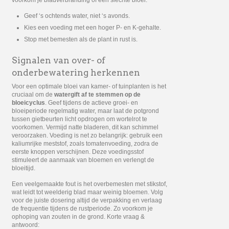
Geef ‘s ochtends water, niet ‘s avonds.
Kies een voeding met een hoger P- en K-gehalte.
Stop met bemesten als de plant in rust is.
Signalen van over- of
onderbewatering herkennen
Voor een optimale bloei van kamer- of tuinplanten is het
cruciaal om de
watergift af te stemmen op de
bloeicyclus
. Geef tijdens de actieve groei- en
bloeiperiode regelmatig water, maar laat de potgrond
tussen gietbeurten licht opdrogen om wortelrot te
voorkomen. Vermijd natte bladeren, dit kan schimmel
veroorzaken. Voeding is net zo belangrijk: gebruik een
kaliumrijke meststof, zoals tomatenvoeding, zodra de
eerste knoppen verschijnen. Deze voedingsstof
stimuleert de aanmaak van bloemen en verlengt de
bloeitijd.
Een veelgemaakte fout is het overbemesten met stikstof,
wat leidt tot weelderig blad maar weinig bloemen. Volg
voor de juiste dosering altijd de verpakking en verlaag
de frequentie tijdens de rustperiode. Zo voorkom je
ophoping van zouten in de grond. Korte vraag &
antwoord: