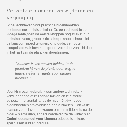
Verwelkte bloemen verwijderen en
verjonging
Snoeitechnieken voor prachtige bloemhoofden
beginnen met de juiste timing. Op een ochtend in de
vroege lente, toen de eerste knoppen nog strak in hun
omhulsel zaten, greep ik de scherpe snoeischaar. Het is
de kunst om moed te tonen: knip oude, verhoute
stengels tot vlak boven de grond, zodat het zonlicht diep
in het hart van de plant kan doordringen.
“Snoeien is vertrouwen hebben in de
groeikracht van de plant; door weg te
halen, creëer je ruimte voor nieuwe
bloemen.”
Voor klimrozen gebruik ik een andere techniek: ik
verwijder dode of kruisende takken en leid sterke
scheuten horizontal langs de muur. Dit dwingt de
bloemhoofden om overvloediger te bloeien. Ook vaste
planten zoals lavendel vragen om een milde knip na de
bloei – niet te diep, anders overleven ze de winter niet.
Onderhoudssnoei voor bloemproductie
is telkens een
spel tussen durf en precisie.