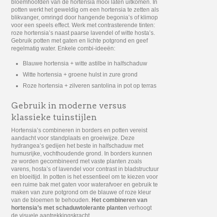
bloemhoofden van de hortensia mooi laten uitkomen. In
potten werkt het geweldig om een hortensia te zetten als
blikvanger, omringd door hangende begonia’s of klimop
voor een speels effect. Werk met contrasterende tinten:
roze hortensia’s naast paarse lavendel of witte hosta’s.
Gebruik potten met gaten en lichte potgrond en geef
regelmatig water. Enkele combi-ideeën:
Blauwe hortensia + witte astilbe in halfschaduw
Witte hortensia + groene hulst in zure grond
Roze hortensia + zilveren santolina in pot op terras
Gebruik in moderne versus
klassieke tuinstijlen
Hortensia’s combineren in borders en potten vereist
aandacht voor standplaats en groeiwijze. Deze
hydrangea’s gedijen het beste in halfschaduw met
humusrijke, vochthoudende grond. In borders kunnen
ze worden gecombineerd met vaste planten zoals
varens, hosta’s of lavendel voor contrast in bladstructuur
en bloeitijd. In potten is het essentieel om te kiezen voor
een ruime bak met gaten voor waterafvoer en gebruik te
maken van zure potgrond om de blauwe of roze kleur
van de bloemen te behouden.
Het combineren van
hortensia’s met schaduwtolerante planten
verhoogt
de visuele aantrekkingskracht.