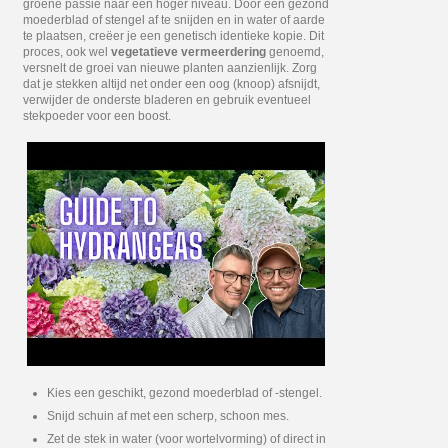
groene passie naar een hoger niveau. Door een gezond
moederblad of stengel af te snijden en in water of aarde
te plaatsen, creëer je een genetisch identieke kopie. Dit
proces, ook wel
vegetatieve vermeerdering
genoemd,
versnelt de groei van nieuwe planten aanzienlijk. Zorg
dat je stekken altijd net onder een oog (knoop) afsnijdt,
verwijder de onderste bladeren en gebruik eventueel
stekpoeder voor een boost.
Kies een geschikt, gezond moederblad of -stengel.
Snijd schuin af met een scherp, schoon mes.
Zet de stek in water (voor wortelvorming) of direct in