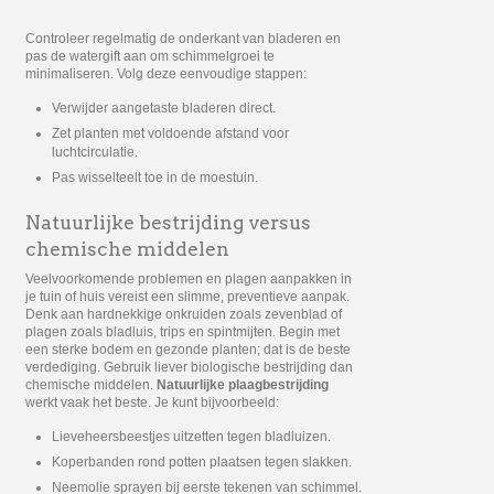
Controleer regelmatig de onderkant van bladeren en
pas de watergift aan om schimmelgroei te
minimaliseren. Volg deze eenvoudige stappen:
Verwijder aangetaste bladeren direct.
Zet planten met voldoende afstand voor
luchtcirculatie.
Pas wisselteelt toe in de moestuin.
Natuurlijke bestrijding versus
chemische middelen
Veelvoorkomende problemen en plagen aanpakken in
je tuin of huis vereist een slimme, preventieve aanpak.
Denk aan hardnekkige onkruiden zoals zevenblad of
plagen zoals bladluis, trips en spintmijten. Begin met
een sterke bodem en gezonde planten; dat is de beste
verdediging. Gebruik liever biologische bestrijding dan
chemische middelen.
Natuurlijke plaagbestrijding
werkt vaak het beste. Je kunt bijvoorbeeld:
Lieveheersbeestjes uitzetten tegen bladluizen.
Koperbanden rond potten plaatsen tegen slakken.
Neemolie sprayen bij eerste tekenen van schimmel.