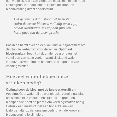
een wekelijkse gift van vloeibare meststof met een hoog
kaliumgehalte ideaal, omdat kalium de knop- en
bloemvorming direct ondersteunt.
Het geheim is dat u stopt met bemesten
zodra de eerste bloemen volledig open zijn,
omdat overmatige stikstof dan juist ten
koste gaat van de bloempracht.
Pas in de herfst over op een kaliumrijke najaarsmest om
de plant te verharden voor de winter.
Optimaal
bloeiresultaat
begint bij doorlatende grond en het
vermijden van natte voeten, want stilstaand water
veroorzaakt wortelrot en belemmert de opname van
voedingsstoffen.
Hoeveel water hebben deze
struiken nodig?
Optimaliseer de bloei met de juiste watergift en
voeding.
Geef water bij de wortelbasis, vermijd nat blad
om schimmel te voorkomen. Tijdens de groei- en
bloeiperiode heeft de plant extra voedingsstoffen nodig.
Gebruik een meststof met een hoger kalium- en
fosforgehalte, zoals tomatenvoeding, om de knop- en
bloemvorming te stimuleren.