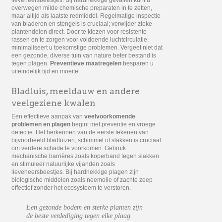
lieveheersbeestjes. Bij hardnekkige gevallen kunt u
overwegen milde chemische preparaten in te zetten,
maar altijd als laatste redmiddel. Regelmatige inspectie
van bladeren en stengels is cruciaal; verwijder zieke
plantendelen direct. Door te kiezen voor resistente
rassen en te zorgen voor voldoende luchtcirculatie,
minimaliseert u toekomstige problemen. Vergeet niet dat
een gezonde, diverse tuin van nature beter bestand is
tegen plagen.
Preventieve maatregelen
besparen u
uiteindelijk tijd en moeite.
Bladluis, meeldauw en andere
veelgeziene kwalen
Een effectieve aanpak van
veelvoorkomende
problemen en plagen
begint met preventie en vroege
detectie. Het herkennen van de eerste tekenen van
bijvoorbeeld bladluizen, schimmel of slakken is cruciaal
om verdere schade te voorkomen. Gebruik
mechanische barrières zoals koperband tegen slakken
en stimuleer natuurlijke vijanden zoals
lieveheersbeestjes. Bij hardnekkige plagen zijn
biologische middelen zoals neemolie of zachte zeep
effectief zonder het ecosysteem te verstoren.
Een gezonde bodem en sterke planten zijn
de beste verdediging tegen elke plaag.