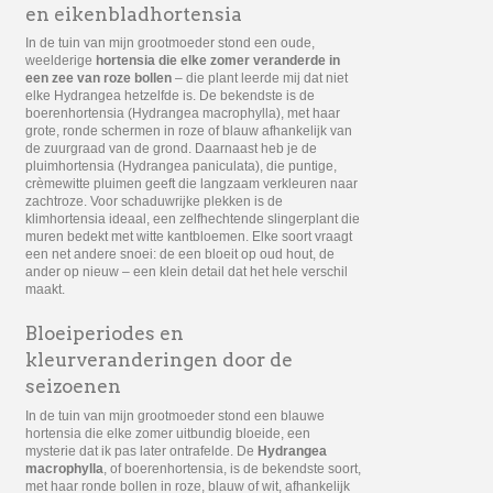
en eikenbladhortensia
In de tuin van mijn grootmoeder stond een oude,
weelderige
hortensia die elke zomer veranderde in
een zee van roze bollen
– die plant leerde mij dat niet
elke Hydrangea hetzelfde is. De bekendste is de
boerenhortensia (Hydrangea macrophylla), met haar
grote, ronde schermen in roze of blauw afhankelijk van
de zuurgraad van de grond. Daarnaast heb je de
pluimhortensia (Hydrangea paniculata), die puntige,
crèmewitte pluimen geeft die langzaam verkleuren naar
zachtroze. Voor schaduwrijke plekken is de
klimhortensia ideaal, een zelfhechtende slingerplant die
muren bedekt met witte kantbloemen. Elke soort vraagt
een net andere snoei: de een bloeit op oud hout, de
ander op nieuw – een klein detail dat het hele verschil
maakt.
Bloeiperiodes en
kleurveranderingen door de
seizoenen
In de tuin van mijn grootmoeder stond een blauwe
hortensia die elke zomer uitbundig bloeide, een
mysterie dat ik pas later ontrafelde. De
Hydrangea
macrophylla
, of boerenhortensia, is de bekendste soort,
met haar ronde bollen in roze, blauw of wit, afhankelijk