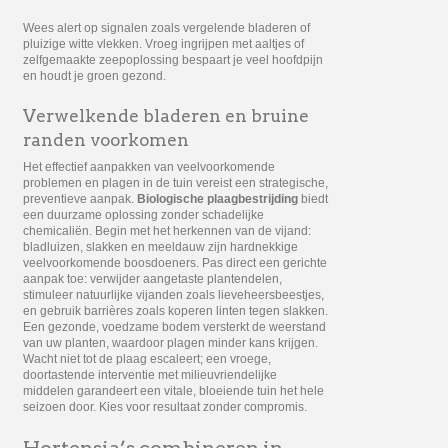
Wees alert op signalen zoals vergelende bladeren of
pluizige witte vlekken. Vroeg ingrijpen met aaltjes of
zelfgemaakte zeepoplossing bespaart je veel hoofdpijn
en houdt je groen gezond.
Verwelkende bladeren en bruine
randen voorkomen
Het effectief aanpakken van veelvoorkomende
problemen en plagen in de tuin vereist een strategische,
preventieve aanpak.
Biologische plaagbestrijding
biedt
een duurzame oplossing zonder schadelijke
chemicaliën. Begin met het herkennen van de vijand:
bladluizen, slakken en meeldauw zijn hardnekkige
veelvoorkomende boosdoeners. Pas direct een gerichte
aanpak toe: verwijder aangetaste plantendelen,
stimuleer natuurlijke vijanden zoals lieveheersbeestjes,
en gebruik barrières zoals koperen linten tegen slakken.
Een gezonde, voedzame bodem versterkt de weerstand
van uw planten, waardoor plagen minder kans krijgen.
Wacht niet tot de plaag escaleert; een vroege,
doortastende interventie met milieuvriendelijke
middelen garandeert een vitale, bloeiende tuin het hele
seizoen door. Kies voor resultaat zonder compromis.