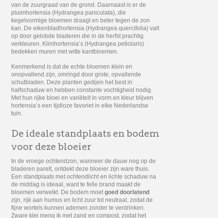
van de zuurgraad van de grond. Daarnaast is er de
pluimhortensia (Hydrangea paniculata), die
kegelvormige bloemen draagt en beter tegen de zon
kan. De eikenbladhortensia (Hydrangea quercifolia) valt
op door gelobde bladeren die in de herfst prachtig
verkleuren. Klimhortensia’s (Hydrangea petiolaris)
bedekken muren met witte kantbloemen.
Kenmerkend is dat de echte bloemen klein en
onopvallend zijn, omringd door grote, opvallende
schutbladen. Deze planten gedijen
het best in
halfschaduw en hebben constante vochtigheid nodig.
Met hun rijke bloei en variëteit in vorm en kleur blijven
hortensia’s een tijdloze favoriet in elke Nederlandse
tuin.
De ideale standplaats en bodem
voor deze bloeier
In de vroege ochtendzon, wanneer de dauw nog op de
bladeren parelt, ontdekt deze bloeier zijn ware thuis.
Een standplaats met ochtendlicht en lichte schaduw na
de middag is ideaal, want te felle brand maakt de
bloemen verwelkt. De bodem moet
goed doorlatend
zijn, rijk aan humus en licht zuur tot neutraal, zodat de
fijne wortels kunnen ademen zonder te verdrinken.
Zware klei meng ik met zand en compost, zodat het