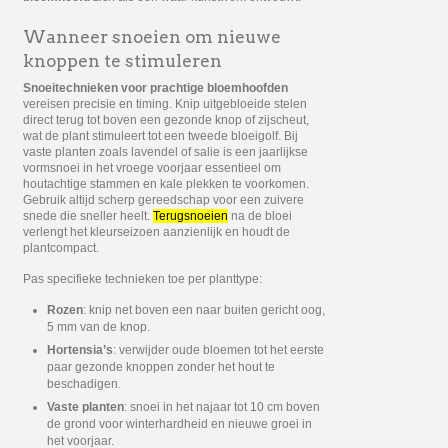
Wanneer snoeien om nieuwe
knoppen te stimuleren
Snoeitechnieken voor prachtige bloemhoofden
vereisen precisie en timing. Knip uitgebloeide stelen
direct terug tot boven een gezonde knop of zijscheut,
wat de plant stimuleert tot een tweede bloeigolf. Bij
vaste planten zoals lavendel of salie is een jaarlijkse
vormsnoei in het vroege voorjaar essentieel om
houtachtige stammen en kale plekken te voorkomen.
Gebruik altijd scherp gereedschap voor een zuivere
snede die sneller heelt.
Terugsnoeien
na de bloei
verlengt het kleurseizoen aanzienlijk en houdt de
plantcompact.
Pas specifieke technieken toe per planttype:
Rozen
: knip net boven een naar buiten gericht oog,
5 mm van de knop.
Hortensia’s
: verwijder oude bloemen tot het eerste
paar gezonde knoppen zonder het hout te
beschadigen.
Vaste planten
: snoei in het najaar tot 10 cm boven
de grond voor winterhardheid en nieuwe groei in
het voorjaar.