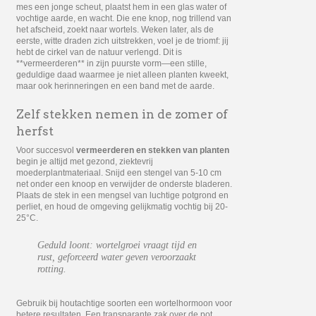
mes een jonge scheut, plaatst hem in een glas water of
vochtige aarde, en wacht. Die ene knop, nog trillend van
het afscheid, zoekt naar wortels. Weken later, als de
eerste, witte draden zich uitstrekken, voel je de triomf: jij
hebt de cirkel van de natuur verlengd. Dit is
**vermeerderen** in zijn puurste vorm—een stille,
geduldige daad waarmee je niet alleen planten kweekt,
maar ook herinneringen en een band met de aarde.
Zelf stekken nemen in de zomer of
herfst
Voor succesvol
vermeerderen en stekken van planten
begin je altijd met gezond, ziektevrij
moederplantmateriaal. Snijd een stengel van 5-10 cm
net onder een knoop en verwijder de onderste bladeren.
Plaats de stek in een mengsel van luchtige potgrond en
perliet, en houd de omgeving gelijkmatig vochtig bij 20-
25°C.
Geduld loont: wortelgroei vraagt tijd en
rust, geforceerd water geven veroorzaakt
rotting.
Gebruik bij houtachtige soorten een wortelhormoon voor
betere resultaten. Een transparante zak over de pot