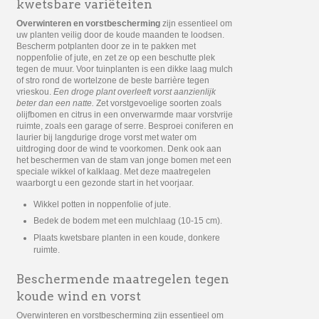
kwetsbare variëteiten
Overwinteren en vorstbescherming
zijn essentieel om
uw planten veilig door de koude maanden te loodsen.
Bescherm potplanten door ze in te pakken met
noppenfolie of jute, en zet ze op een beschutte plek
tegen de muur. Voor tuinplanten is een dikke laag mulch
of stro rond de wortelzone de beste barrière tegen
vrieskou.
Een droge plant overleeft vorst aanzienlijk
beter dan een natte.
Zet vorstgevoelige soorten zoals
olijfbomen en citrus in een onverwarmde maar vorstvrije
ruimte, zoals een garage of serre. Besproei coniferen en
laurier bij langdurige droge vorst met water om
uitdroging door de wind te voorkomen. Denk ook aan
het beschermen van de stam van jonge bomen met een
speciale wikkel of kalklaag. Met deze maatregelen
waarborgt u een gezonde start in het voorjaar.
Wikkel potten in noppenfolie of jute.
Bedek de bodem met een mulchlaag (10-15 cm).
Plaats kwetsbare planten in een koude, donkere
ruimte.
Beschermende maatregelen tegen
koude wind en vorst
Overwinteren en vorstbescherming zijn essentieel om