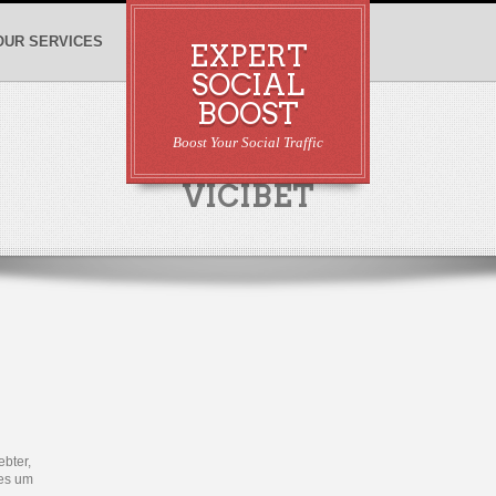
OUR SERVICES
EXPERT
SOCIAL
BOOST
Boost Your Social Traffic
VICIBET
ebter,
 es um