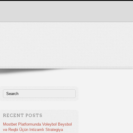
RECENT POSTS
Mostbet Platformunda Voleybol Beysbol
və Reqbi Üçün Intizamlı Strategiya