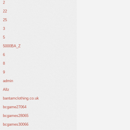
2
22
25
3
5
5000BA_Z
6
8
9
admin
Allz
bantamclothing.co.uk
bcgame27064
bcgames28065
bcgames30066