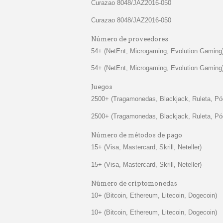
Curazao 8048/JAZ2016-050
Curazao 8048/JAZ2016-050
Número de proveedores
54+ (NetEnt, Microgaming, Evolution Gaming
54+ (NetEnt, Microgaming, Evolution Gaming
Juegos
2500+ (Tragamonedas, Blackjack, Ruleta, Pó
2500+ (Tragamonedas, Blackjack, Ruleta, Pó
Número de métodos de pago
15+ (Visa, Mastercard, Skrill, Neteller)
15+ (Visa, Mastercard, Skrill, Neteller)
Número de criptomonedas
10+ (Bitcoin, Ethereum, Litecoin, Dogecoin)
10+ (Bitcoin, Ethereum, Litecoin, Dogecoin)