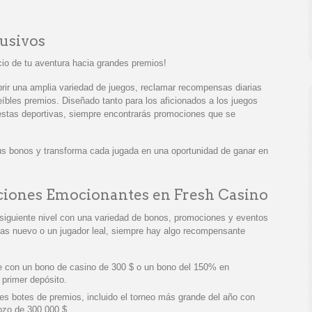
usivos
cio de tu aventura hacia grandes premios!
rir una amplia variedad de juegos, reclamar recompensas diarias
íbles premios. Diseñado tanto para los aficionados a los juegos
stas deportivas, siempre encontrarás promociones que se
 tus bonos y transforma cada jugada en una oportunidad de ganar en
iones Emocionantes en Fresh Casino
l siguiente nivel con una variedad de bonos, promociones y eventos
eas nuevo o un jugador leal, siempre hay algo recompensante
je con un bono de casino de 300 $ o un bono del 150% en
 primer depósito.
es botes de premios, incluido el torneo más grande del año con
ozo de 300.000 $.