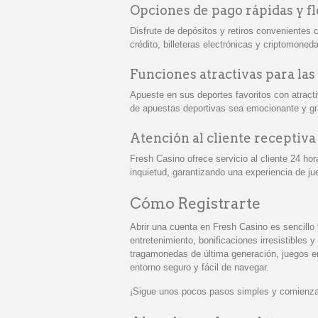
Opciones de pago rápidas y fl
Disfrute de depósitos y retiros convenientes 
crédito, billeteras electrónicas y criptomoned
Funciones atractivas para las
Apueste en sus deportes favoritos con atract
de apuestas deportivas sea emocionante y gra
Atención al cliente receptiva
Fresh Casino ofrece servicio al cliente 24 ho
inquietud, garantizando una experiencia de ju
Cómo Registrarte
Abrir una cuenta en Fresh Casino es sencillo
entretenimiento, bonificaciones irresistibles 
tragamonedas de última generación, juegos e
entorno seguro y fácil de navegar.
¡Sigue unos pocos pasos simples y comienza