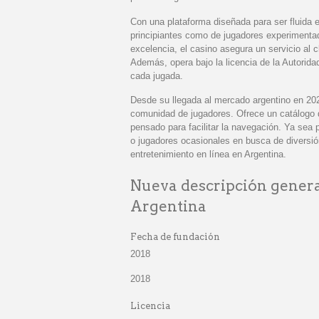
Con una plataforma diseñada para ser fluida e
principiantes como de jugadores experimenta
excelencia, el casino asegura un servicio al
Además, opera bajo la licencia de la Autorid
cada jugada.
Desde su llegada al mercado argentino en 202
comunidad de jugadores. Ofrece un catálogo d
pensado para facilitar la navegación. Ya sea 
o jugadores ocasionales en busca de diversió
entretenimiento en línea en Argentina.
Nueva descripción genera
Argentina
Fecha de fundación
2018
2018
Licencia