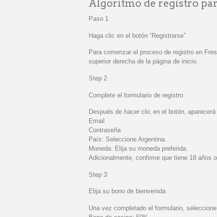
Algoritmo de registro pa
Paso 1
Haga clic en el botón “Registrarse”
Para comenzar el proceso de registro en Fres
superior derecha de la página de inicio.
Step 2
Complete el formulario de registro
Después de hacer clic en el botón, aparecerá 
Email
Contraseña
País: Seleccione Argentina.
Moneda: Elija su moneda preferida.
Adicionalmente, confirme que tiene 18 años o
Step 3
Elija su bono de bienvenida
Una vez completado el formulario, seleccione