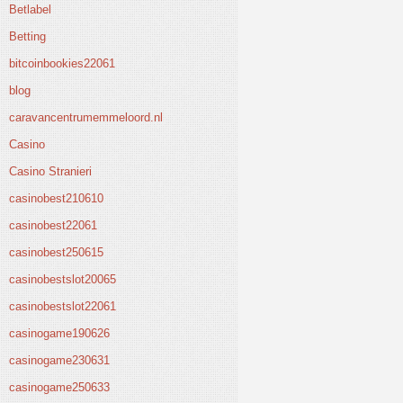
Betlabel
Betting
bitcoinbookies22061
blog
caravancentrumemmeloord.nl
Casino
Casino Stranieri
casinobest210610
casinobest22061
casinobest250615
casinobestslot20065
casinobestslot22061
casinogame190626
casinogame230631
casinogame250633