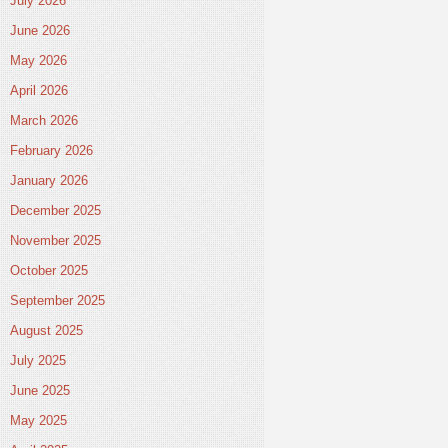
July 2026
June 2026
May 2026
April 2026
March 2026
February 2026
January 2026
December 2025
November 2025
October 2025
September 2025
August 2025
July 2025
June 2025
May 2025