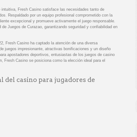
 intuitiva, Fresh Casino satisface las necesidades tanto de
dos. Respaldado por un equipo profesional comprometido con la
 cliente excepcional y promueve activamente el juego responsable.
ad de Juegos de Curazao, garantizando seguridad y confiabilidad en
2, Fresh Casino ha captado la atención de una diversa
e juegos impresionante, atractivas bonificaciones y un diseño
para apostadores deportivos, entusiastas de los juegos de casino
n, Fresh Casino se posiciona como la elección ideal para el
l del casino para jugadores de